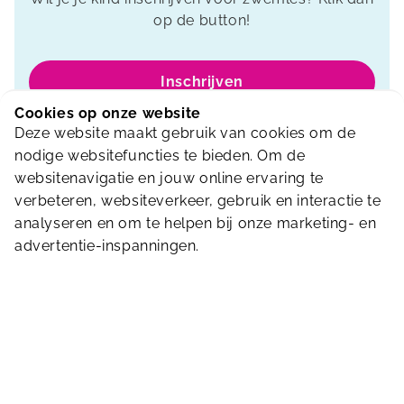
op de button!
Inschrijven
Cookies op onze website
Deze website maakt gebruik van cookies om de
nodige websitefuncties te bieden. Om de
websitenavigatie en jouw online ervaring te
Laatste nieuws
Bekijk meer
verbeteren, websiteverkeer, gebruik en interactie te
analyseren en om te helpen bij onze marketing- en
advertentie-inspanningen.
Zomerrooster 2026
Van zondag 5 juli tot en met zondag 16
Z