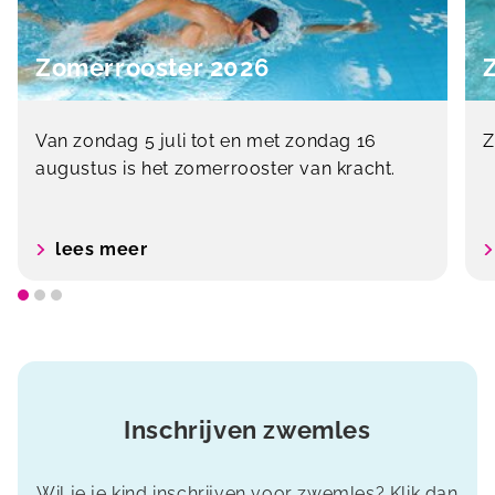
Zomerrooster 2026
Van zondag 5 juli tot en met zondag 16
Z
augustus is het zomerrooster van kracht.
lees meer
Inschrijven zwemles
Wil je je kind inschrijven voor zwemles? Klik dan